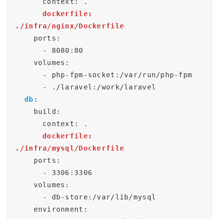
      dockerfile: 
    ports:

      - 8080:80

    volumes:

      - php-fpm-socket:/var/run/php-fpm

      - ./laravel:/work/laravel

db
:

    build:

      dockerfile: 
    ports:

      - 3306:3306

    volumes:

      - db-store:/var/lib/mysql

    environment:
