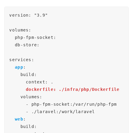
version: "3.9"

volumes:

  php-fpm-socket:

  db-store:

services:

app
:

    build:

      context: .

dockerfile: ./infra/php/Dockerfile
    volumes:

      - php-fpm-socket:/var/run/php-fpm

      - ./laravel:/work/laravel

web
:

    build:
